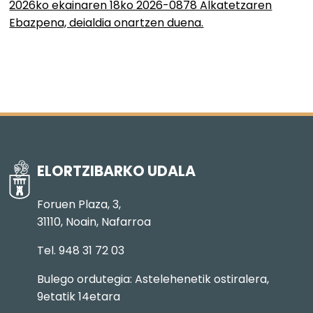
2026ko ekainaren 18ko 2026-0878 Alkatetzaren
Ebazpena, deialdia onartzen duena.
ELORTZIBARKO UDALA
Foruen Plaza, 3,
31110, Noain, Nafarroa
Tel. 948 31 72 03
Bulego ordutegia: Astelehenetik ostiralera,
9etatik 14etara