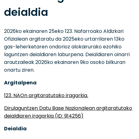
deialdia
2026ko ekainaren 25eko 123. Nafarroako Aldizkari
Ofizialean argitaratu da 2025eko urtarrilaren 13ko
gas-leherketaren ondorioz alokairurako ezohiko
laguntzen deialdiaren laburpena. Deialdiaren oinarri
arautzaileak 2026ko ekainaren 9ko osoko bilkuran
onartu ziren.
Argitalpena
123. NAOn argitaratutako iragarkia.
Dirulaguntzen Datu Base Nazionalean argitaratutako
deialdiaren iragarkia (ID: 914256)
Deialdia