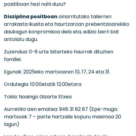
positiboan hezi nahi duzu?
Disziplina positboan
oinarritutako tailerren
arrakasta ikusita eta haurtzaroan prebentzioarekiko
daukagun konpromisoa dela eta, edizio berri bat
antolatu dugu.
Zuzendua: 0-6 urte bitarteko haurrak dituzten
familiei.
Egunak: 2025eko martxoaren 10, 17, 24 eta 31.
Ordutegia: 10:00etatik 12:00etara
Tokia: Noaingo Gizarte Etxea
Aurretiko izen ematea: 948 31 82 87 (Epe-muga:
martxoak 7 – parte hartzaile kopuru maximoa 20
lagun)