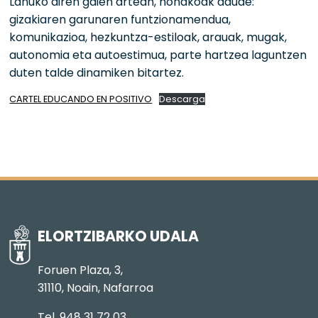
Lanuko diren gaien artean, honakoak daude:
gizakiaren garunaren funtzionamendua,
komunikazioa, hezkuntza-estiloak, arauak, mugak,
autonomia eta autoestimua, parte hartzea laguntzen
duten talde dinamiken bitartez.
CARTEL EDUCANDO EN POSITIVO
Descarga
ELORTZIBARKO UDALA
Foruen Plaza, 3,
31110, Noain, Nafarroa
Tel. 948 31 72 03