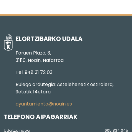
ELORTZIBARKO UDALA
Foruen Plaza, 3,
31110, Noain, Nafarroa
Tel. 948 31 72 03
Bulego ordutegia: Astelehenetik ostiralera,
9etatik 14etara
ayuntamiento@noain.es
TELEFONO AIPAGARRIAK
Udaltzaingoa
605 834 045