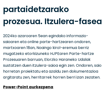
partaidetzarako
prozesua. Itzulera-fasea
2024ko azaroaren 5ean egindako informazio-
saioaren eta online parte-hartzearen ondoren,
martxoaren 18an, Noaingo kirol-eremua berriz
mugatzeko etorkizuneko HJPEaren Parte-hartze
Prozesuaren barruan, Elorzko Haraneko Udalak
sustatzen duen itzulera-saioa egin zen. Ondoren, saio
horretan proiektatu eta azaldu zen dokumentazioa
argitaratu zen, herritarrek horren berri izan zezaten.
Power-Point aurkezpena