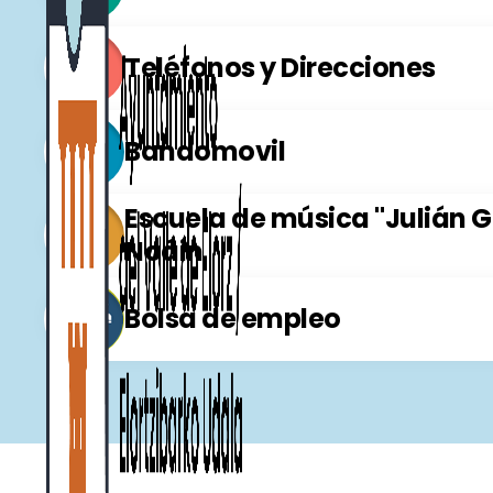
Teléfonos y Direcciones
Bandomovil
Escuela de música "Julián 
Noáin
Bolsa de empleo