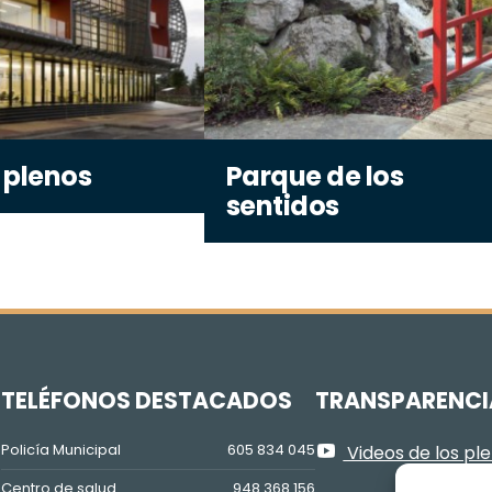
 plenos
Parque de los
sentidos
Z
TELÉFONOS DESTACADOS
TRANSPARENCI
Policía Municipal
605 834 045
Videos de los pl
Centro de salud
948 368 156