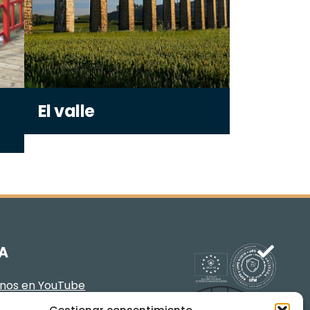
El valle
A
enos en YouTube