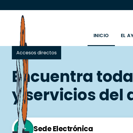
INICIO
EL A
Accesos directos
Encuentra toda
y servicios de
Sede Electrónica