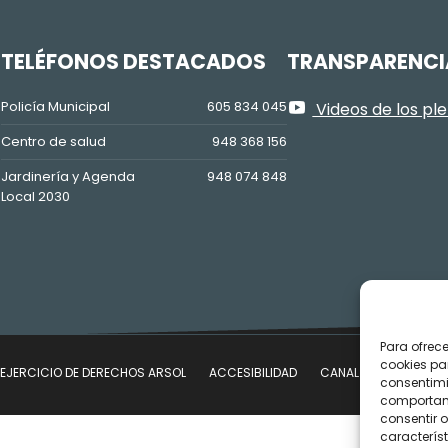
Z
TELÉFONOS DESTACADOS
TRANSPARENCI
Policía Municipal
605 834 045
Videos de los pl
Centro de salud
948 368 156
Jardinería y Agenda
948 074 848
Local 2030
Para ofrec
cookies pa
EJERCICIO DE DERECHOS ARSOL
ACCESIBILIDAD
CANAL DE DENUNCIAS
consentimi
comportami
consentir o
característ