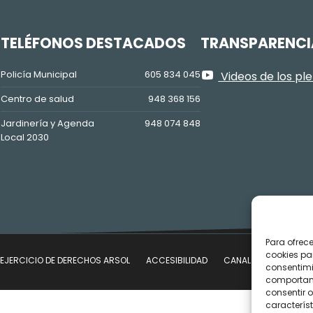
Z
TELÉFONOS DESTACADOS
TRANSPARENCI
Policía Municipal
605 834 045
Videos de los pl
Centro de salud
948 368 156
Jardinería y Agenda
948 074 848
Local 2030
Para ofrec
cookies pa
EJERCICIO DE DERECHOS ARSOL
ACCESIBILIDAD
CANAL DE DENUNCIAS
consentimi
comportami
consentir o
característ