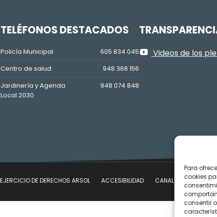
Z
TELÉFONOS DESTACADOS
TRANSPARENCI
Policía Municipal
605 834 045
Videos de los pl
Centro de salud
948 368 156
Jardinería y Agenda
948 074 848
Local 2030
Para ofrec
cookies pa
EJERCICIO DE DERECHOS ARSOL
ACCESIBILIDAD
CANAL DE DENUNCIAS
consentimi
comportami
consentir o
característ