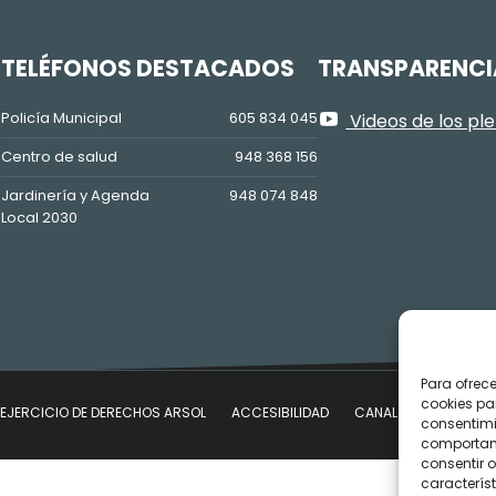
Z
TELÉFONOS DESTACADOS
TRANSPARENCI
Policía Municipal
605 834 045
Videos de los pl
Centro de salud
948 368 156
Jardinería y Agenda
948 074 848
Local 2030
Para ofrec
cookies pa
EJERCICIO DE DERECHOS ARSOL
ACCESIBILIDAD
CANAL DE DENUNCIAS
consentimi
comportami
consentir o
característ