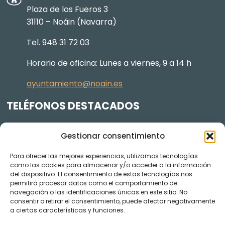
Plaza de los Fueros 3
31110 – Noáin (Navarra)
Tel. 948 31 72 03
Horario de oficina: Lunes a viernes, 9 a 14 h
ayuntamiento@noain.es
TELÉFONOS DESTACADOS
Policía Municipal
605 834 045
Gestionar consentimiento
Centro de salud
948 368 156
Para ofrecer las mejores experiencias, utilizamos tecnologías
Jardinería y Agenda Local 2030
948 074 848
como las cookies para almacenar y/o acceder a la información
TRANSPARENCIA
del dispositivo. El consentimiento de estas tecnologías nos
permitirá procesar datos como el comportamiento de
navegación o las identificaciones únicas en este sitio. No
Videos de los plenos en YouTube
consentir o retirar el consentimiento, puede afectar negativamente
a ciertas características y funciones.