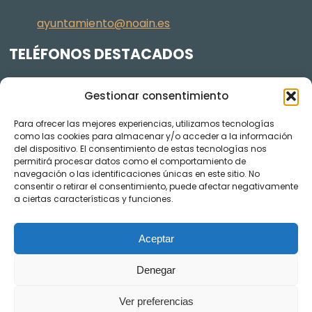
ayuntamiento@noain.es
TELÉFONOS DESTACADOS
Policía Municipal
605 834 045
Gestionar consentimiento
Centro de salud
948 368 156
Para ofrecer las mejores experiencias, utilizamos tecnologías
Jardinería y Agenda Local 2030
948 074 848
como las cookies para almacenar y/o acceder a la información
TRANSPARENCIA
del dispositivo. El consentimiento de estas tecnologías nos
permitirá procesar datos como el comportamiento de
navegación o las identificaciones únicas en este sitio. No
Videos de los plenos en YouTube
consentir o retirar el consentimiento, puede afectar negativamente
a ciertas características y funciones.
Aceptar
Denegar
Ver preferencias