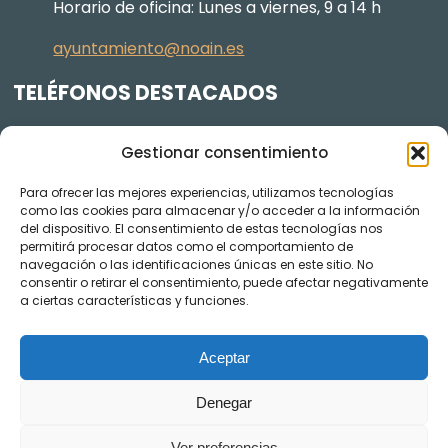
Horario de oficina: Lunes a viernes, 9 a 14 h
ayuntamiento@noain.es
TELÉFONOS DESTACADOS
Policía Municipal
605 834 045
Gestionar consentimiento
Centro de salud
948 368 156
Para ofrecer las mejores experiencias, utilizamos tecnologías
Jardinería y Agenda Local 2030
948 074 848
como las cookies para almacenar y/o acceder a la información
TRANSPARENCIA
del dispositivo. El consentimiento de estas tecnologías nos
permitirá procesar datos como el comportamiento de
navegación o las identificaciones únicas en este sitio. No
Videos de los plenos en YouTube
consentir o retirar el consentimiento, puede afectar negativamente
a ciertas características y funciones.
Aceptar
Denegar
Ver preferencias