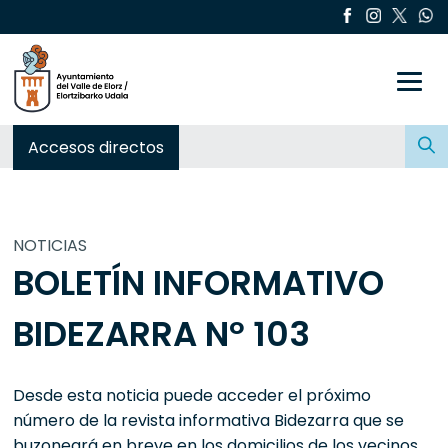
Toggle
Buscar:
Accesos directos
NOTICIAS
BOLETÍN INFORMATIVO
BIDEZARRA Nº 103
Desde esta noticia puede acceder el próximo
número de la revista informativa Bidezarra que se
buzoneará en breve en los domicilios de los vecinos