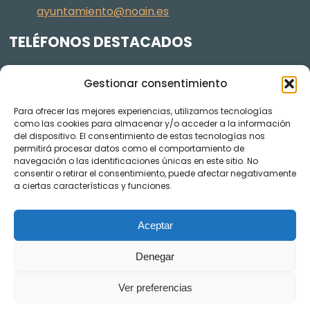
ayuntamiento@noain.es
TELÉFONOS DESTACADOS
Policía Municipal
605 834 045
Gestionar consentimiento
Centro de salud
948 368 156
Para ofrecer las mejores experiencias, utilizamos tecnologías
Jardinería y Agenda Local 2030
948 074 848
como las cookies para almacenar y/o acceder a la información
TRANSPARENCIA
del dispositivo. El consentimiento de estas tecnologías nos
permitirá procesar datos como el comportamiento de
navegación o las identificaciones únicas en este sitio. No
Videos de los plenos en YouTube
consentir o retirar el consentimiento, puede afectar negativamente
a ciertas características y funciones.
Aceptar
Denegar
Ver preferencias
AVISO LEGAL
POLÍTICA DE COOKIES
POLÍTICA DE PRIVACIDAD