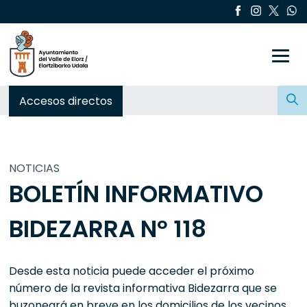
Toggle
Buscar:
Accesos directos
NOTICIAS
BOLETÍN INFORMATIVO
BIDEZARRA Nº 118
Desde esta noticia puede acceder el próximo
número de la revista informativa Bidezarra que se
buzoneará en breve en los domicilios de los vecinos