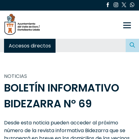
Toggle
Buscar:
Accesos directos
NOTICIAS
BOLETÍN INFORMATIVO
BIDEZARRA Nº 69
Desde esta noticia pueden acceder al próximo
número de la revista informativa Bidezarra que se
buzoneará en breve en los domicilios de los vecinos