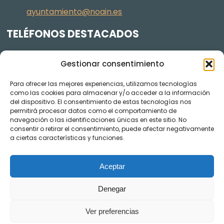
ayuntamiento@noain.es
TELÉFONOS DESTACADOS
Policía Municipal
605 834 045
Gestionar consentimiento
Centro de salud
948 368 156
Para ofrecer las mejores experiencias, utilizamos tecnologías
Jardinería y Agenda Local 2030
948 074 848
como las cookies para almacenar y/o acceder a la información
TRANSPARENCIA
del dispositivo. El consentimiento de estas tecnologías nos
permitirá procesar datos como el comportamiento de
navegación o las identificaciones únicas en este sitio. No
Videos de los plenos en YouTube
consentir o retirar el consentimiento, puede afectar negativamente
a ciertas características y funciones.
Aceptar
Denegar
Ver preferencias