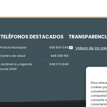
Z
TELÉFONOS DESTACADOS
TRANSPARENCI
Policía Municipal
605 834 045
Videos de los pl
Centro de salud
948 368 156
Jardinería y Agenda
948 074 848
Local 2030
Para ofrec
cookies pa
consentimi
comportami
consentir o
característ