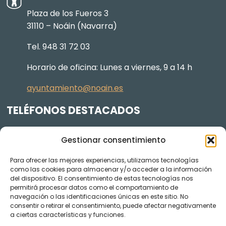
Plaza de los Fueros 3
31110 – Noáin (Navarra)
Tel. 948 31 72 03
Horario de oficina: Lunes a viernes, 9 a 14 h
ayuntamiento@noain.es
TELÉFONOS DESTACADOS
Policía Municipal
605 834 045
Gestionar consentimiento
Centro de salud
948 368 156
Para ofrecer las mejores experiencias, utilizamos tecnologías
Jardinería y Agenda Local 2030
948 074 848
como las cookies para almacenar y/o acceder a la información
del dispositivo. El consentimiento de estas tecnologías nos
TRANSPARENCIA
permitirá procesar datos como el comportamiento de
navegación o las identificaciones únicas en este sitio. No
Videos de los plenos en YouTube
consentir o retirar el consentimiento, puede afectar negativamente
a ciertas características y funciones.