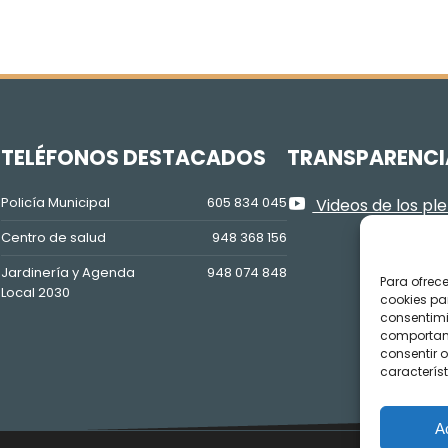
Z
TELÉFONOS DESTACADOS
TRANSPARENCI
Policía Municipal
605 834 045
Videos de los pl
Centro de salud
948 368 156
Jardinería y Agenda
948 074 848
Para ofrec
Local 2030
cookies pa
consentimi
comportami
consentir o
característ
A