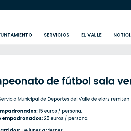
YUNTAMIENTO
SERVICIOS
EL VALLE
NOTICI
eonato de fútbol sala ve
Servicio Municipal de Deportes del Valle de elorz remiten 
 empadronados:
15 euros / persona.
no empadronados:
25 euros / persona.
partidos:
De lunes a viernes.