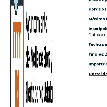
Horarios
Máximo 1
Inscripc
Datos a e
Fecha de 
Finales:
2
Importa
Cartel d