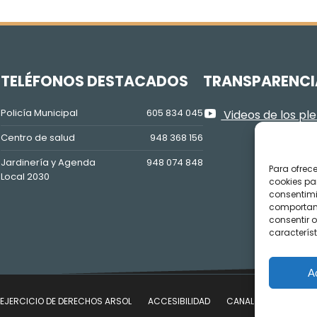
Z
TELÉFONOS DESTACADOS
TRANSPARENCI
Policía Municipal
605 834 045
Videos de los pl
Centro de salud
948 368 156
Jardinería y Agenda
948 074 848
Para ofrec
Local 2030
cookies pa
consentimi
comportami
consentir o
característ
A
EJERCICIO DE DERECHOS ARSOL
ACCESIBILIDAD
CANAL DE DENUNCIAS