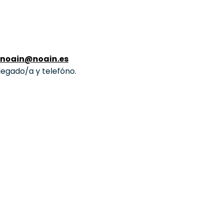
snoain@noain.es
legado/a y telefóno.