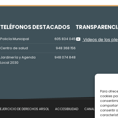
Z
TELÉFONOS DESTACADOS
TRANSPARENCI
Policía Municipal
605 834 045
Videos de los pl
Centro de salud
948 368 156
Jardinería y Agenda
948 074 848
Local 2030
Para ofrec
cookies pa
consentimi
comportami
EJERCICIO DE DERECHOS ARSOL
ACCESIBILIDAD
CANAL DE DENUNCIAS
consentir o
característ