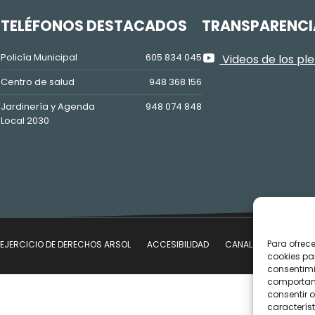
Z
TELÉFONOS DESTACADOS
TRANSPARENCI
Policía Municipal
605 834 045
Videos de los pl
Centro de salud
948 368 156
Jardinería y Agenda
948 074 848
Local 2030
Para ofrec
EJERCICIO DE DERECHOS ARSOL
ACCESIBILIDAD
CANAL DE DENUNCIAS
cookies pa
consentimi
comportami
consentir o
característ