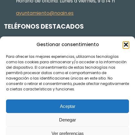
Horario de oficina: Lunes a viernes, 9 a 14 h
ayuntamiento@noain.es
TELÉFONOS DESTACADOS
Policía Municipal
605 834 045
Gestionar consentimiento
Centro de salud
948 368 156
Para ofrecer las mejores experiencias, utilizamos tecnologías
Jardinería y Agenda Local 2030
948 074 848
como las cookies para almacenar y/o acceder a la información
TRANSPARENCIA
del dispositivo. El consentimiento de estas tecnologías nos
permitirá procesar datos como el comportamiento de
navegación o las identificaciones únicas en este sitio. No
Videos de los plenos en YouTube
consentir o retirar el consentimiento, puede afectar negativamente
a ciertas características y funciones.
Aceptar
Denegar
Ver preferencias