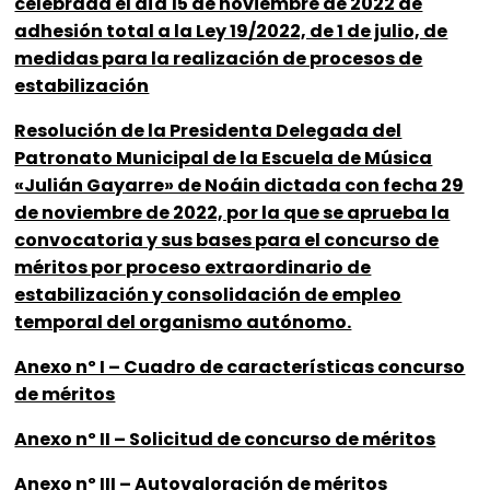
celebrada el día 15 de noviembre de 2022 de
adhesión total a la Ley 19/2022, de 1 de julio, de
medidas para la realización de procesos de
estabilización
Resolución de la Presidenta Delegada del
Patronato Municipal de la Escuela de Música
«Julián Gayarre» de Noáin dictada con fecha 29
de noviembre de 2022, por la que se aprueba la
convocatoria y sus bases para el concurso de
méritos por proceso extraordinario de
estabilización y consolidación de empleo
temporal del organismo autónomo.
Anexo nº I – Cuadro de características concurso
de méritos
Anexo nº II – Solicitud de concurso de méritos
Anexo nº III – Autovaloración de méritos