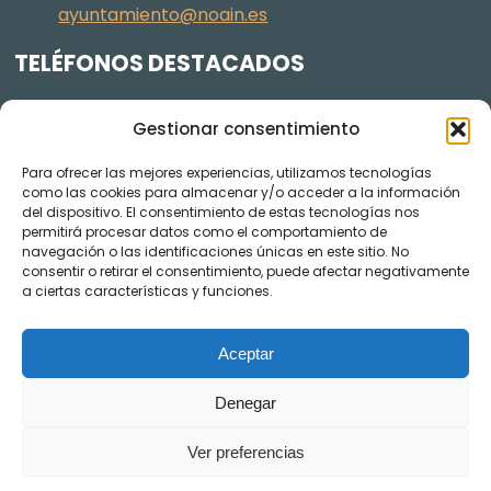
ayuntamiento@noain.es
TELÉFONOS DESTACADOS
Policía Municipal
605 834 045
Gestionar consentimiento
Centro de salud
948 368 156
Para ofrecer las mejores experiencias, utilizamos tecnologías
Jardinería y Agenda Local 2030
948 074 848
como las cookies para almacenar y/o acceder a la información
TRANSPARENCIA
del dispositivo. El consentimiento de estas tecnologías nos
permitirá procesar datos como el comportamiento de
navegación o las identificaciones únicas en este sitio. No
Videos de los plenos en YouTube
consentir o retirar el consentimiento, puede afectar negativamente
a ciertas características y funciones.
Aceptar
Denegar
Ver preferencias
AVISO LEGAL
POLÍTICA DE COOKIES
POLÍTICA DE PRIVACIDAD