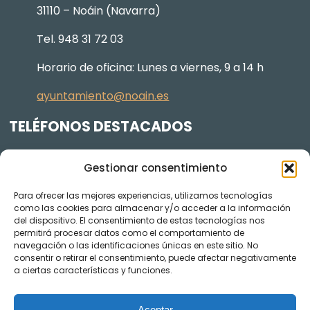
31110 – Noáin (Navarra)
Tel. 948 31 72 03
Horario de oficina: Lunes a viernes, 9 a 14 h
ayuntamiento@noain.es
TELÉFONOS DESTACADOS
Policía Municipal
605 834 045
Gestionar consentimiento
Centro de salud
948 368 156
Para ofrecer las mejores experiencias, utilizamos tecnologías
Jardinería y Agenda Local 2030
948 074 848
como las cookies para almacenar y/o acceder a la información
TRANSPARENCIA
del dispositivo. El consentimiento de estas tecnologías nos
permitirá procesar datos como el comportamiento de
navegación o las identificaciones únicas en este sitio. No
Videos de los plenos en YouTube
consentir o retirar el consentimiento, puede afectar negativamente
a ciertas características y funciones.
Aceptar