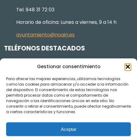
Tel. 948 31 72 03
Horario de oficina: Lunes a viernes, 9 a 14 h
ayuntamiento@noain.es
TELÉFONOS DESTACADOS
Policía Municipal
605 834 045
Gestionar consentimiento
Centro de salud
948 368 156
Para ofrecer las mejores experiencias, utilizamos tecnologías
Jardinería y Agenda Local 2030
948 074 848
como las cookies para almacenar y/o acceder a la información
TRANSPARENCIA
del dispositivo. El consentimiento de estas tecnologías nos
permitirá procesar datos como el comportamiento de
navegación o las identificaciones únicas en este sitio. No
Videos de los plenos en YouTube
consentir o retirar el consentimiento, puede afectar negativamente
a ciertas características y funciones.
Aceptar