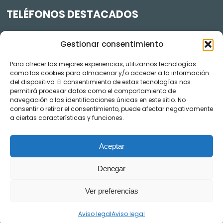
TELÉFONOS DESTACADOS
Policía Municipal
605 834 045
Gestionar consentimiento
Centro de salud
948 368 156
Para ofrecer las mejores experiencias, utilizamos tecnologías
Jardinería y Agenda Local 2030
948 074 848
como las cookies para almacenar y/o acceder a la información
TRANSPARENCIA
del dispositivo. El consentimiento de estas tecnologías nos
permitirá procesar datos como el comportamiento de
navegación o las identificaciones únicas en este sitio. No
Videos de los plenos en YouTube
consentir o retirar el consentimiento, puede afectar negativamente
a ciertas características y funciones.
Aceptar
Denegar
Ver preferencias
AVISO LEGAL
POLÍTICA DE COOKIES
POLÍTICA DE PRIVACIDAD
EJERCICIO DE DERECHOS ARSOL
ACCESIBILIDAD
Aviso legal
Aviso legal
CANAL DE DENUNCIAS