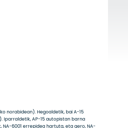
ko norabidean). Hegoaldetik, bai A-15
). Iparraldetik, AP-15 autopistan barna
, NA-6001 errepidea hartuta, eta gero, NA-