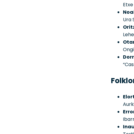
Etxe
Noai
Ura 
Orit
Lehe
Otan
Ongi
Dorr
“Cas
Folklo
Elor
Aurk
Err
Ibar
Inau