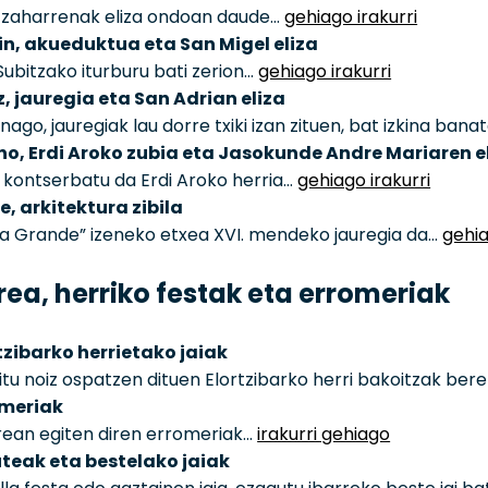
 zaharrenak eliza ondoan daude…
gehiago irakurri
n, akueduktua eta San Migel eliza
Subitzako iturburu bati zerion…
gehiago irakurri
z, jauregia eta San Adrian eliza
nago, jauregiak lau dorre txiki izan zituen, bat izkina ban
o, Erdi Aroko zubia eta Jasokunde Andre Mariaren e
 kontserbatu da Erdi Aroko herria…
gehiago irakurri
e, arkitektura zibila
a Grande” izeneko etxea XVI. mendeko jauregia da…
gehia
rea, herriko festak eta erromeriak
tzibarko herrietako jaiak
itu noiz ospatzen dituen Elortzibarko herri bakoitzak bere
omeriak
rean egiten diren erromeriak…
irakurri gehiago
teak eta bestelako jaiak