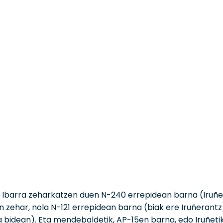
k, Ibarra zeharkatzen duen N-240 errepidean barna (Iruñe
n zehar, nola N-121 errepidean barna (biak ere Iruñerantz
 bidean). Eta mendebaldetik, AP-15en barna, edo Iruñetik