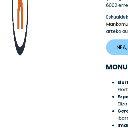
6002 erre
Eskualdek
Mankomun
arteko au
LINEA
MONUM
Elor
Elor
Ezpe
Eliz
Gere
Ibar
Imar