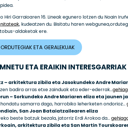
pidea.
o Hiri Garraioaren 16. Lineak egunero lotzen du Noain Iru
itateak
, kudeatzen du. Bisitatu haren webgunea,ordutegi 
tobus-aldaketak ere.
, ORDUTEGIAK ETA GERALEKUAK
NETU ETA ERAIKIN INTERESGARRIAK
tz – arkitektura zibila eta Jasokundeko Andre Mariar
tzen badira arras etxe zainduak eta eder-ederrak…
gehiago
run – Sorkundeko Andre Mariaren eliza eta jaunen j
a hondatu samarra dago, harrobiko leherketen ondorioz…
ndiain, San Joan Bataiatzailearen eliza
reko beste batzuk bezala, jatorriz Erdi Arokoa da…
gehiago
koain, arkitektura zibila eta San Martin Tourskoaren