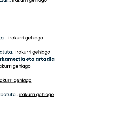
atzuk…
irakurri gehiago
ta …
irakurri gehiago
katuta…
irakurri gehiago
erkameztia eta artadia
rakurri gehiago
rakurri gehiago
i batuta…
irakurri gehiago