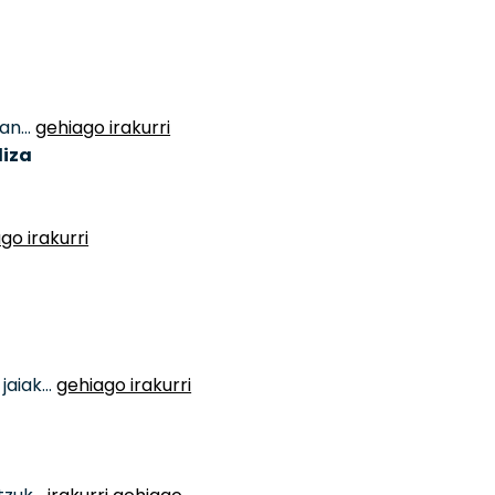
atan…
gehiago irakurri
liza
go irakurri
 jaiak…
gehiago irakurri