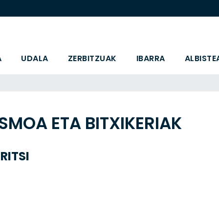
A
UDALA
ZERBITZUAK
IBARRA
ALBISTE
SMOA ETA BITXIKERIAK
RITSI