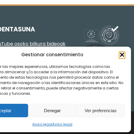
DENTASUNA
Tube osoko bilkura bideoak
Gestionar consentimiento
er las mejores experiencias, utilizamos tecnologías como las
ra almacenar y/o acceder a la información del dispositivo. El
ento de estas tecnologías nos permitirá procesar datos como el
ento de navegación o las identificaciones únicas en este sitio. No
 retirar el consentimiento, puede afectar negativamente a ciertas
icas y funciones.
ceptar
Denegar
Ver preferencias
Aviso legal
Aviso legal