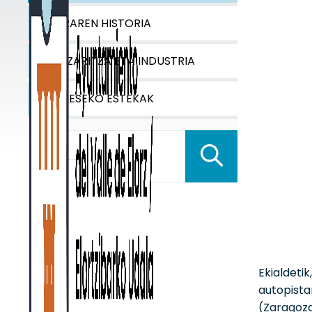
IBARRAREN HISTORIA
NEKAZARITZA ETA INDUSTRIA
INTERESEKO ESTEKAK
Buscar:
Ekialdeti
autopista
(Zaragoza