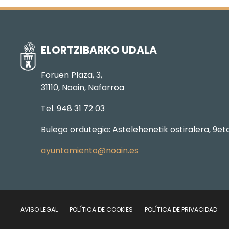
ELORTZIBARKO UDALA
Foruen Plaza, 3,
31110, Noain, Nafarroa
Tel. 948 31 72 03
Bulego ordutegia: Astelehenetik ostiralera, 9et
ayuntamiento@noain.es
AVISO LEGAL
POLÍTICA DE COOKIES
POLÍTICA DE PRIVACIDAD