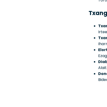
Tort
Txang
Txa
Irte
Txa
Ihar
Elor
Ezag
Diab
Alai
Don
Bide