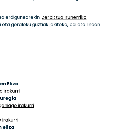
ñea erdigunearekin.
Zerbitzua Iruñerriko
eta geraleku guztiak jakiteko, bai eta lineen
en Eliza
 irakurri
auregia
gehiago irakurri
 irakurri
 eliza