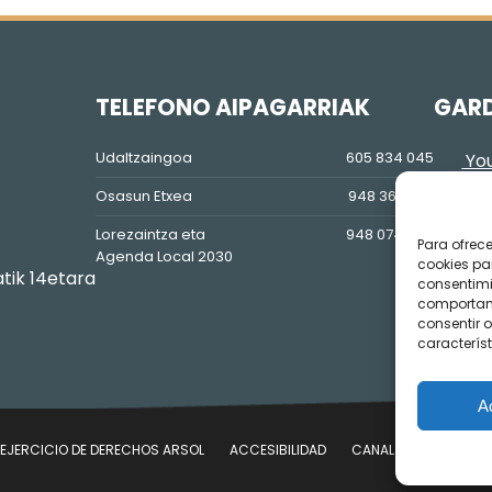
TELEFONO AIPAGARRIAK
GAR
Udaltzaingoa
605 834 045
You
Osasun Etxea
948 36 81 56
Lorezaintza eta
948 074 848
Para ofrec
Agenda Local 2030
cookies pa
atik 14etara
consentimi
comportami
consentir o
característ
A
EJERCICIO DE DERECHOS ARSOL
ACCESIBILIDAD
CANAL DE DENUNCIAS