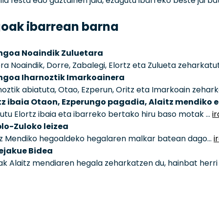
illa festa edo gaztainen jaia, ezagutu ibarreko beste jai b
oak ibarrean barna
ngoa Noaindik Zuluetara
era Noaindik, Dorre, Zabalegi, Elortz eta Zulueta zeharkatu
ngoa Iharnoztik Imarkoainera
noztik abiatuta, Otao, Ezperun, Oritz eta Imarkoain zehar
tz ibaia Otaon, Ezperungo pagadia, Alaitz mendiko 
utu Elortz ibaia eta ibarreko bertako hiru baso motak …
i
lo-Zuloko leizea
tz Mendiko hegoaldeko hegalaren malkar batean dago…
i
ejakue Bidea
ak Alaitz mendiaren hegala zeharkatzen du, hainbat herr