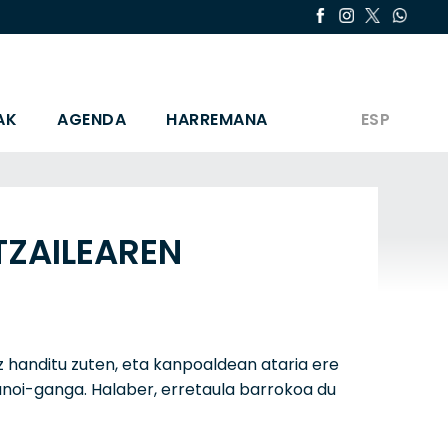
AK
AGENDA
HARREMANA
ESP
TZAILEAREN
uz handitu zuten, eta kanpoaldean ataria ere
kanoi-ganga. Halaber, erretaula barrokoa du