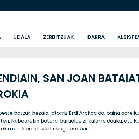
A
UDALA
ZERBITZUAK
IBARRA
ALBISTE
NDIAIN, SAN JOAN BATAIA
ROKIA
beste batzuk bezala, jatorriz Erdi Arokoa da, baina adreil
oten. Nabearekin batera, burualde zirkularra dauka, eta 
ekin eta 2 erretaula txikiago ere bai.