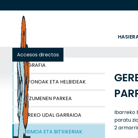
HASIER
Accesos directos
GEOGRAFIA
GERE
TELEFONOAK ETA HELBIDEAK
PAR
ZENTZUMENEN PARKEA
Ibarreko 
IBARREKO UDAL GARRAIOA
paratu zi
2 armarrir
TURISMOA ETA BITXIKERIAK