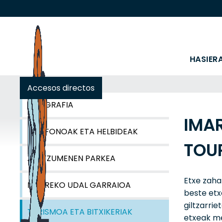
HASIER
Accesos directos
GEOGRAFIA
IMAR
TELEFONOAK ETA HELBIDEAK
TOU
ZENTZUMENEN PARKEA
Etxe zaha
IBARREKO UDAL GARRAIOA
beste etx
giltzarrie
TURISMOA ETA BITXIKERIAK
etxeak me