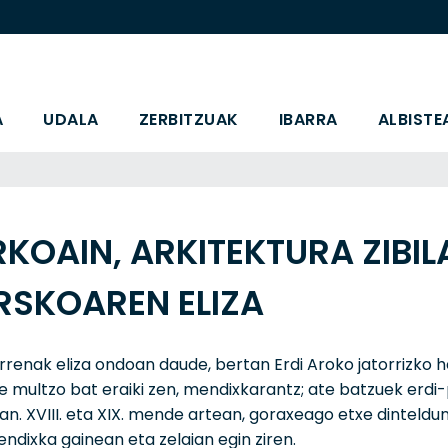
A
UDALA
ZERBITZUAK
IBARRA
ALBISTE
KOAIN, ARKITEKTURA ZIBIL
RSKOAREN ELIZA
rrenak eliza ondoan daude, bertan Erdi Aroko jatorrizko her
e multzo bat eraiki zen, mendixkarantz; ate batzuek erdi
tan. XVIII. eta XIX. mende artean, goraxeago etxe dinteldu
ndixka gainean eta zelaian egin ziren.