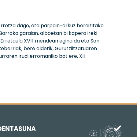
rrotza dago, eta parpain-arkuz bereizitako
 Barroko garaian, alboetan bi kapera ireki
. Erretaula XVII. mendean egina da eta San
xeberriak, bere aldetik, Gurutziltzatuaren
rraren irudi erromaniko bat ere, XII.
DENTASUNA