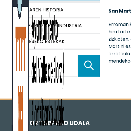
IBARRAREN HISTORIA
San Mart
Erromanik
NEKAZARITZA ETA INDUSTRIA
hiru tart
zizkioten
INTERESEKO ESTEKAK
Martini es
erretaula
Buscar:
mendeko
ELORTZIBARKO UDALA