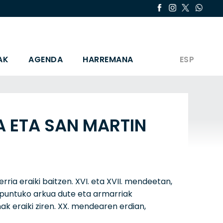
AK
AGENDA
HARREMANA
ESP
A ETA SAN MARTIN
ria eraiki baitzen. XVI. eta XVII. mendeetan,
-puntuko arkua dute eta armarriak
nak eraiki ziren. XX. mendearen erdian,