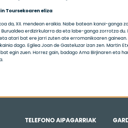
in Toursekoaren eliza
oa da, XII. mendean eraikia. Nabe batean kanoi-ganga zo
e. Burualdea erdizirkularra da eta labe-ganga zorrotza du.
, eta atari bat ere jarri zuten ate erromanikoaren gainean
kainia dago. Egilea Joan de Gasteluzar izan zen. Martin Et
 bat egin zuen. Horrez gain, badago Ama Birjinaren eta hau
a.
TELEFONO AIPAGARRIAK
GAR