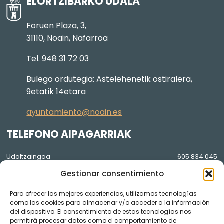
ELORTZIBARKO UDALA
Foruen Plaza, 3,
31110, Noain, Nafarroa
Tel. 948 31 72 03
Bulego ordutegia: Astelehenetik ostiralera,
9etatik 14etara
ayuntamiento@noain.es
TELEFONO AIPAGARRIAK
Udaltzaingoa
605 834 045
Gestionar consentimiento
Osasun Etxea
948 36 81 56
Lorezaintza eta Agenda Local
948 074 848
Para ofrecer las mejores experiencias, utilizamos tecnologías
2030
como las cookies para almacenar y/o acceder a la información
del dispositivo. El consentimiento de estas tecnologías nos
GARDENTASUNA
permitirá procesar datos como el comportamiento de