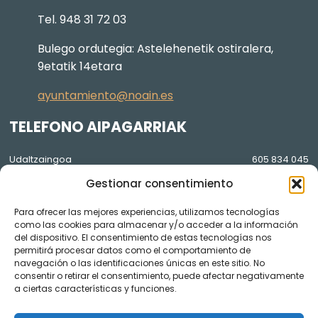
Tel. 948 31 72 03
Bulego ordutegia: Astelehenetik ostiralera,
9etatik 14etara
ayuntamiento@noain.es
TELEFONO AIPAGARRIAK
Udaltzaingoa
605 834 045
Gestionar consentimiento
Osasun Etxea
948 36 81 56
Lorezaintza eta Agenda Local
948 074 848
Para ofrecer las mejores experiencias, utilizamos tecnologías
2030
como las cookies para almacenar y/o acceder a la información
GARDENTASUNA
del dispositivo. El consentimiento de estas tecnologías nos
permitirá procesar datos como el comportamiento de
navegación o las identificaciones únicas en este sitio. No
YouTube osoko bilkura bideoak
consentir o retirar el consentimiento, puede afectar negativamente
a ciertas características y funciones.