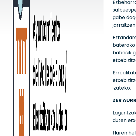
Ezbeharra
salbuespe
gabe dago
jarraitzen
Eztandare
baterako 
babesik g
etxebizitz
Errealita
etxebizit
izateko.
ZER AURR
Laguntzak
duten etx
Haren hel