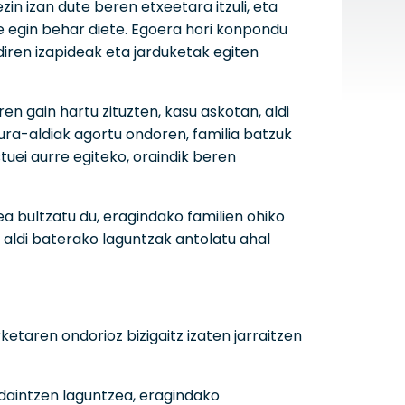
in izan dute beren etxeetara itzuli, eta
e egin behar diete. Egoera hori konpondu
iren izapideak eta jarduketak egiten
 gain hartu zituzten, kasu askotan, aldi
ura-aldiak agortu ondoren, familia batzuk
tuei aurre egiteko, oraindik beren
ea bultzatu du, eragindako familien ohiko
 aldi baterako laguntzak antolatu ahal
etaren ondorioz bizigaitz izaten jarraitzen
rdaintzen laguntzea, eragindako