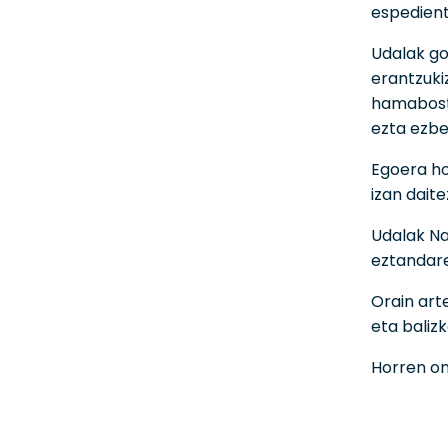
espedient
Udalak go
erantzuki
hamabost 
ezta ezbeh
Egoera ho
izan dait
Udalak Na
eztandare
Orain art
eta baliz
Horren on