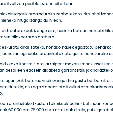
ara itzultzea posible ez den bitartean.
alokairuagatik ordaindutako zenbatekora iritsi ahal izango
hieneko muga izango du hilean.
 aldi baterakoak izango dira, hasiera batean hamabi hila
raren bilakaeraren arabera.
 eskuratu ahal izateko, honako hauek egiaztatu beharko
, benetan egindako ordainketak eta gastu horietarako as
 aldizkako kontrol- eta jarraipen-mekanismoak jasotzen 
zan dezakeen edozein aldaketa garrantzitsu jakinaraztek
n, laguntzak bateraezinak izango dira gastu berberak est
staldurekin, eta egiaztapen- eta itzulketa-mekanismoak au
o.
eari erantsitako txosten teknikoek behin-behinean zenb
ak 60.000 eta 75.000 euro artekoak direla, gutxi gorabe