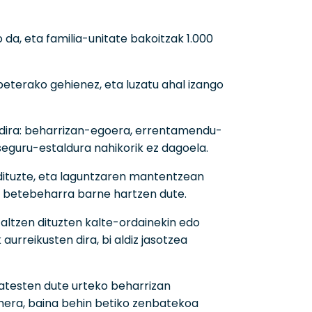
 da, eta familia-unitate bakoitzak 1.000
beterako gehienez, eta luzatu ahal izango
 dira: beharrizan-egoera, errentamendu-
eguru-estaldura nahikorik ez dagoela.
dituzte, eta laguntzaren mantentzean
o betebeharra barne hartzen dute.
altzen dituzten kalte-ordainekin edo
rreikusten dira, bi aldiz jasotzea
atesten dute urteko beharrizan
hera, baina behin betiko zenbatekoa