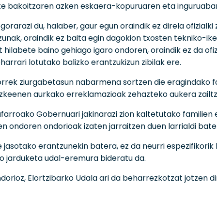
e bakoitzaren azken eskaera-kopuruaren eta inguruabar
gorarazi du, halaber, gaur egun oraindik ez direla ofizial
zunak, oraindik ez baita egin dagokion txosten tekniko-ike
hilabete baino gehiago igaro ondoren, oraindik ez da ofizi
arrari lotutako balizko erantzukizun zibilak ere.
rrek ziurgabetasun nabarmena sortzen die eragindako fam
ezkeenen aurkako erreklamazioak zehazteko aukera zailtz
farroako Gobernuari jakinarazi zion kaltetutako familien 
n ondoren ondorioak izaten jarraitzen duen larrialdi bate
e jasotako erantzunekin batera, ez da neurri espezifikori
ko jarduketa udal-eremura bideratu da.
dorioz, Elortzibarko Udala ari da beharrezkotzat jotzen di