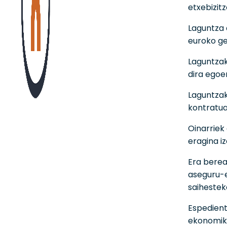
etxebizitz
Laguntza 
euroko ge
Laguntzak
dira egoe
Laguntzak
kontratua
Oinarriek
eragina i
Era berea
aseguru-e
saihestek
Espedient
ekonomiko