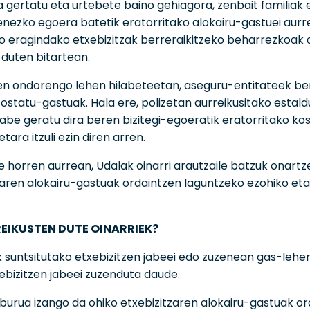
 gertatu eta urtebete baino gehiagora, zenbait familiak ez
nezko egoera batetik eratorritako alokairu-gastuei aurr
 eragindako etxebizitzak berreraikitzeko beharrezkoak d
 duten bitartean.
n ondorengo lehen hilabeteetan, aseguru-entitateek beren
ostatu-gastuak. Hala ere, polizetan aurreikusitako estald
abe geratu dira beren bizitegi-egoeratik eratorritako kos
etara itzuli ezin diren arren.
te horren aurrean, Udalak oinarri arautzaile batzuk onartz
zaren alokairu-gastuak ordaintzen laguntzeko ezohiko eta
EIKUSTEN DUTE OINARRIEK?
 suntsitutako etxebizitzen jabeei edo zuzenean gas-leherk
ebizitzen jabeei zuzenduta daude.
burua izango da ohiko etxebizitzaren alokairu-gastuak o