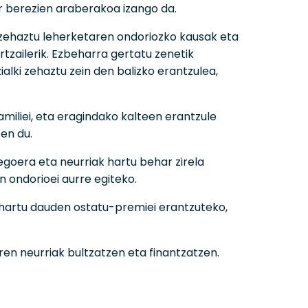
 berezien araberakoa izango da.
ki zehaztu leherketaren ondoriozko kausak eta
rtzailerik. Ezbeharra gertatu zenetik
alki zehaztu zein den balizko erantzulea,
iliei, eta eragindako kalteen erantzule
en du.
egoera eta neurriak hartu behar zirela
n ondorioei aurre egiteko.
k hartu dauden ostatu-premiei erantzuteko,
ren neurriak bultzatzen eta finantzatzen.