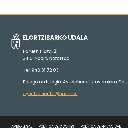
ELORTZIBARKO UDALA
Foruen Plaza, 3,
31110, Noain, Nafarroa
Tel. 948 31 72 03
Bulego ordutegia: Astelehenetik ostiralera, 9et
ayuntamiento@noain.es
AVISO LEGAL
POLÍTICA DE COOKIES
POLÍTICA DE PRIVACIDAD