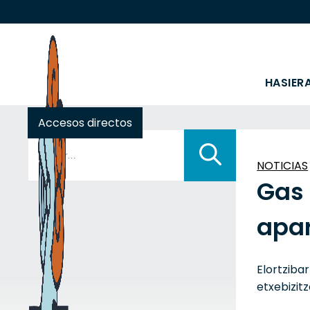
HASIER
Accesos directos
Buscar:
NOTICIAS
Gas 
apar
Elortziba
etxebizitz