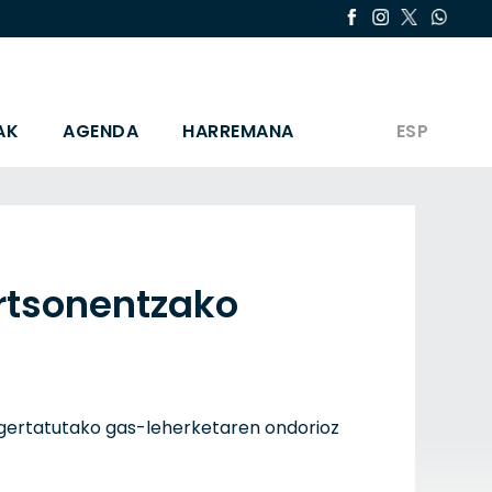
AK
AGENDA
HARREMANA
ESP
rtsonentzako
n gertatutako gas-leherketaren ondorioz