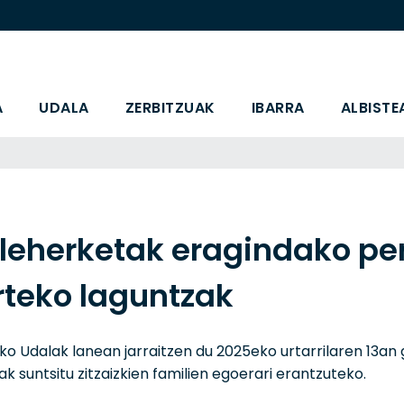
A
UDALA
ZERBITZUAK
IBARRA
ALBISTE
leherketak eragindako pe
teko laguntzak
rko Udalak lanean jarraitzen du 2025eko urtarrilaren 13a
ak suntsitu zitzaizkien familien egoerari erantzuteko.