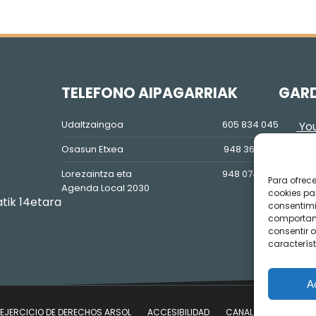
TELEFONO AIPAGARRIAK
GAR
Udaltzaingoa
605 834 045
You
Osasun Etxea
948 36 81 56
Lorezaintza eta
948 074 848
Para ofrec
Agenda Local 2030
cookies pa
atik 14etara
consentimi
comportami
consentir o
característ
A
EJERCICIO DE DERECHOS ARSOL
ACCESIBILIDAD
CANAL DE DENUNCIAS