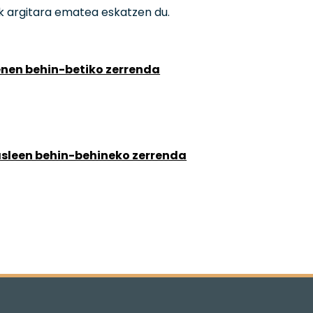
 argitara ematea eskatzen du.
enen behin-betiko zerrenda
asleen behin-behineko zerrenda