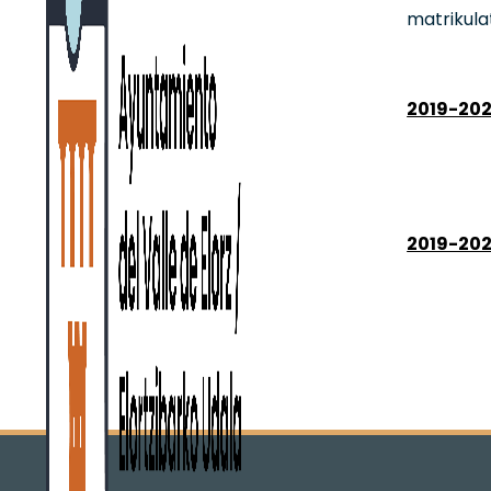
matrikula
2019-202
2019-202