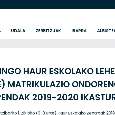
A
UDALA
ZERBITZUAK
IBARRA
ALBISTE
INGO HAUR ESKOLAKO LEHE
E) MATRIKULAZIO ONDOREN
RENDAK 2019-2020 IKASTU
rtzibarko 1. Zikloko (0-3 urte) Haur Eskolako Zentroak 20