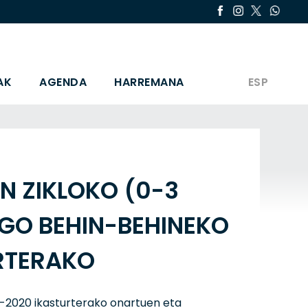
AK
AGENDA
HARREMANA
ESP
N ZIKLOKO (0-3
GO BEHIN-BEHINEKO
RTERAKO
19-2020 ikasturterako onartuen eta