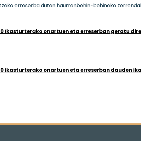
tzeko erreserba duten haurrenbehin-behineko zerrendak
0 Ikasturterako onartuen eta erreserban geratu dir
0 ikasturterako onartuen eta erreserban dauden ik