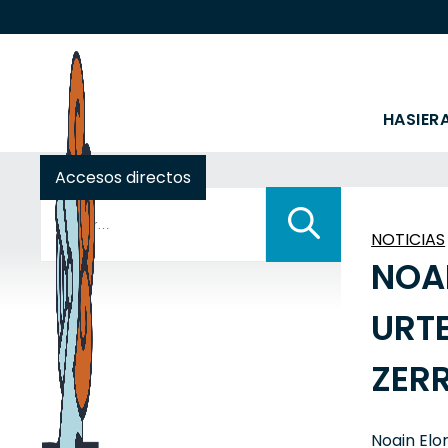
HASIER
Accesos directos
Buscar:
NOTICIAS
NOA
URT
ZER
Noain Elo