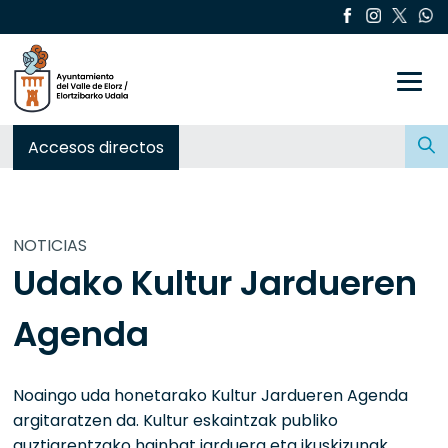
Toggle
Buscar:
Accesos directos
NOTICIAS
Udako Kultur Jardueren
Agenda
Noaingo uda honetarako Kultur Jardueren Agenda
argitaratzen da. Kultur eskaintzak publiko
guztiarentzako hainbat jarduera eta ikuskizunak