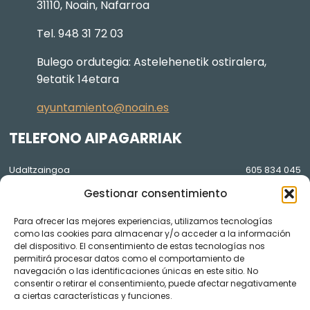
31110, Noain, Nafarroa
Tel. 948 31 72 03
Bulego ordutegia: Astelehenetik ostiralera,
9etatik 14etara
ayuntamiento@noain.es
TELEFONO AIPAGARRIAK
Udaltzaingoa
605 834 045
Gestionar consentimiento
Osasun Etxea
948 36 81 56
Lorezaintza eta Agenda Local
948 074 848
Para ofrecer las mejores experiencias, utilizamos tecnologías
2030
como las cookies para almacenar y/o acceder a la información
GARDENTASUNA
del dispositivo. El consentimiento de estas tecnologías nos
permitirá procesar datos como el comportamiento de
navegación o las identificaciones únicas en este sitio. No
YouTube osoko bilkura bideoak
consentir o retirar el consentimiento, puede afectar negativamente
a ciertas características y funciones.