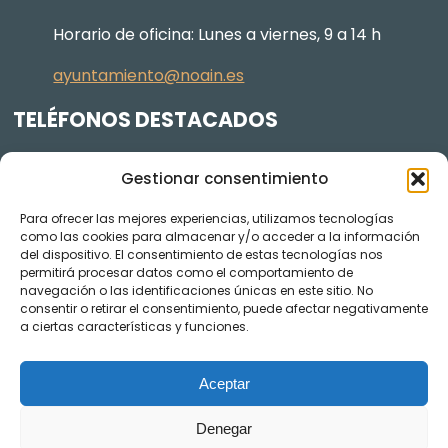
Horario de oficina: Lunes a viernes, 9 a 14 h
ayuntamiento@noain.es
TELÉFONOS DESTACADOS
Policía Municipal
605 834 045
Gestionar consentimiento
Centro de salud
948 368 156
Para ofrecer las mejores experiencias, utilizamos tecnologías
Jardinería y Agenda Local 2030
948 074 848
como las cookies para almacenar y/o acceder a la información
del dispositivo. El consentimiento de estas tecnologías nos
TRANSPARENCIA
permitirá procesar datos como el comportamiento de
navegación o las identificaciones únicas en este sitio. No
Videos de los plenos en YouTube
consentir o retirar el consentimiento, puede afectar negativamente
a ciertas características y funciones.
Aceptar
Denegar