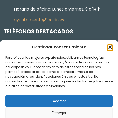
Horario de oficina: Lunes a viernes, 9 a 14 h
ayuntamiento@noain.es
TELÉFONOS DESTACADOS
Policía Municipal
605 834 045
Gestionar consentimiento
Centro de salud
948 368 156
Para ofrecer las mejores experiencias, utilizamos tecnologías
Jardinería y Agenda Local 2030
948 074 848
como las cookies para almacenar y/o acceder a la información
del dispositivo. El consentimiento de estas tecnologías nos
TRANSPARENCIA
permitirá procesar datos como el comportamiento de
navegación o las identificaciones únicas en este sitio. No
Videos de los plenos en YouTube
consentir o retirar el consentimiento, puede afectar negativamente
a ciertas características y funciones.
Aceptar
Denegar