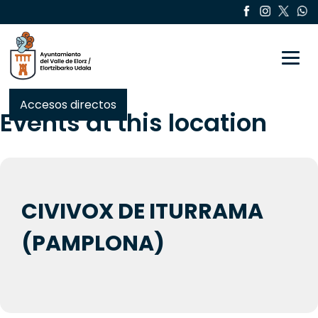
Toggle
Accesos directos
Events at this location
CIVIVOX DE ITURRAMA
(PAMPLONA)