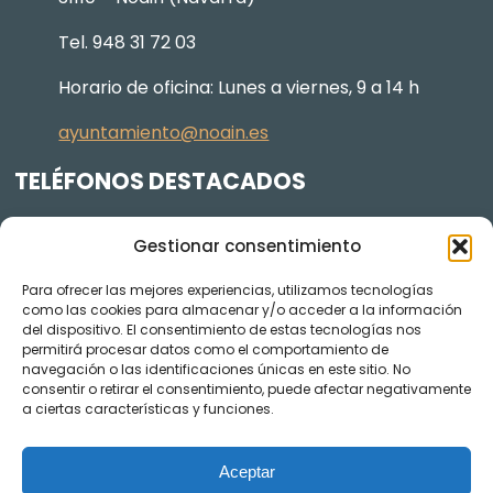
Tel. 948 31 72 03
Horario de oficina: Lunes a viernes, 9 a 14 h
ayuntamiento@noain.es
TELÉFONOS DESTACADOS
Policía Municipal
605 834 045
Gestionar consentimiento
Centro de salud
948 368 156
Para ofrecer las mejores experiencias, utilizamos tecnologías
Jardinería y Agenda Local 2030
948 074 848
como las cookies para almacenar y/o acceder a la información
del dispositivo. El consentimiento de estas tecnologías nos
TRANSPARENCIA
permitirá procesar datos como el comportamiento de
navegación o las identificaciones únicas en este sitio. No
Videos de los plenos en YouTube
consentir o retirar el consentimiento, puede afectar negativamente
a ciertas características y funciones.
Aceptar