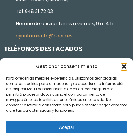
Tel. 948 31 72 03
Horario de oficina: Lunes a viernes, 9 a 14 h
ayuntamiento@noain.es
TELÉFONOS DESTACADOS
Policía Municipal
605 834 045
Gestionar consentimiento
Centro de salud
948 368 156
Para ofrecer las mejores experiencias, utilizamos tecnologías
Jardinería y Agenda Local 2030
948 074 848
como las cookies para almacenar y/o acceder a la información
del dispositivo. El consentimiento de estas tecnologías nos
TRANSPARENCIA
permitirá procesar datos como el comportamiento de
navegación o las identificaciones únicas en este sitio. No
Videos de los plenos en YouTube
consentir o retirar el consentimiento, puede afectar negativamente
a ciertas características y funciones.
Aceptar