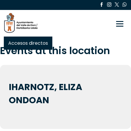
Toggle
Accesos directos
Events at this location
IHARNOTZ, ELIZA
ONDOAN