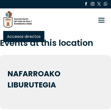
Toggle
Accesos directos
Events at this location
NAFARROAKO
LIBURUTEGIA