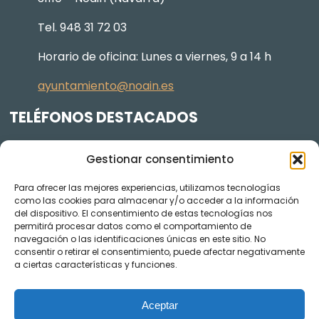
Tel. 948 31 72 03
Horario de oficina: Lunes a viernes, 9 a 14 h
ayuntamiento@noain.es
TELÉFONOS DESTACADOS
Policía Municipal
605 834 045
Gestionar consentimiento
Centro de salud
948 368 156
Para ofrecer las mejores experiencias, utilizamos tecnologías
Jardinería y Agenda Local 2030
948 074 848
como las cookies para almacenar y/o acceder a la información
del dispositivo. El consentimiento de estas tecnologías nos
TRANSPARENCIA
permitirá procesar datos como el comportamiento de
navegación o las identificaciones únicas en este sitio. No
Videos de los plenos en YouTube
consentir o retirar el consentimiento, puede afectar negativamente
a ciertas características y funciones.
Aceptar