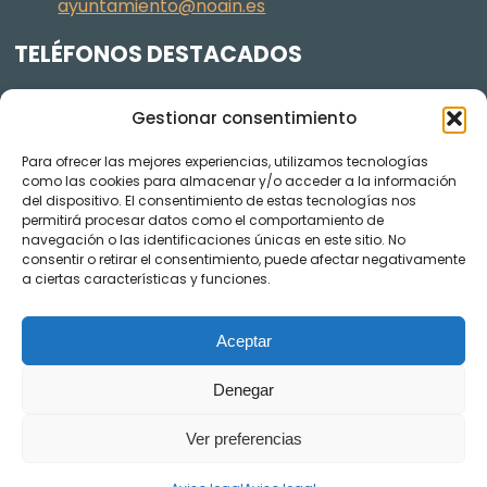
ayuntamiento@noain.es
TELÉFONOS DESTACADOS
Policía Municipal
605 834 045
Gestionar consentimiento
Centro de salud
948 368 156
Para ofrecer las mejores experiencias, utilizamos tecnologías
Jardinería y Agenda Local 2030
948 074 848
como las cookies para almacenar y/o acceder a la información
del dispositivo. El consentimiento de estas tecnologías nos
TRANSPARENCIA
permitirá procesar datos como el comportamiento de
navegación o las identificaciones únicas en este sitio. No
Videos de los plenos en YouTube
consentir o retirar el consentimiento, puede afectar negativamente
a ciertas características y funciones.
Aceptar
Denegar
Ver preferencias
AVISO LEGAL
POLÍTICA DE COOKIES
POLÍTICA DE PRIVACIDAD