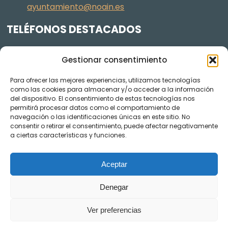
ayuntamiento@noain.es
TELÉFONOS DESTACADOS
Policía Municipal
605 834 045
Gestionar consentimiento
Centro de salud
948 368 156
Para ofrecer las mejores experiencias, utilizamos tecnologías
Jardinería y Agenda Local 2030
948 074 848
como las cookies para almacenar y/o acceder a la información
TRANSPARENCIA
del dispositivo. El consentimiento de estas tecnologías nos
permitirá procesar datos como el comportamiento de
navegación o las identificaciones únicas en este sitio. No
Videos de los plenos en YouTube
consentir o retirar el consentimiento, puede afectar negativamente
a ciertas características y funciones.
Aceptar
Denegar
Ver preferencias
AVISO LEGAL
POLÍTICA DE COOKIES
POLÍTICA DE PRIVACIDAD