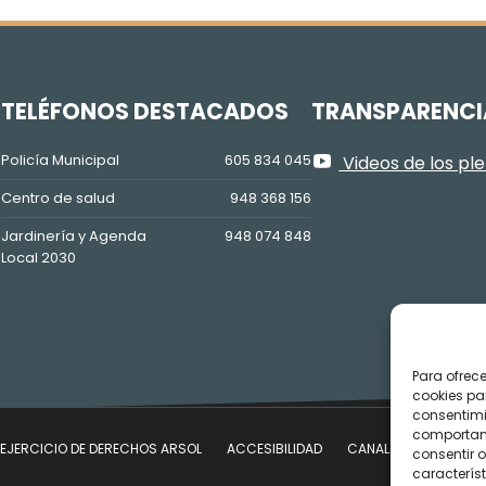
Z
TELÉFONOS DESTACADOS
TRANSPARENCI
Policía Municipal
605 834 045
Videos de los pl
Centro de salud
948 368 156
Jardinería y Agenda
948 074 848
Local 2030
Para ofrec
cookies pa
consentimi
comportami
EJERCICIO DE DERECHOS ARSOL
ACCESIBILIDAD
CANAL DE DENUNCIAS
consentir o
característ