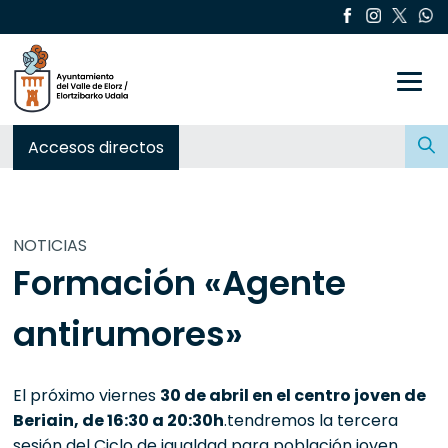
Toggle
Buscar:
Accesos directos
NOTICIAS
Formación «Agente
antirumores»
El próximo viernes
30 de abril en el centro joven de
Beriain, de 16:30 a 20:30h
.tendremos la tercera
sesión del Ciclo de igualdad para población joven