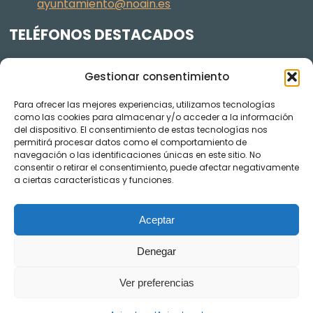
ayuntamiento@noain.es
TELÉFONOS DESTACADOS
Policía Municipal
605 834 045
Gestionar consentimiento
Centro de salud
948 368 156
Para ofrecer las mejores experiencias, utilizamos tecnologías
Jardinería y Agenda Local 2030
948 074 848
como las cookies para almacenar y/o acceder a la información
TRANSPARENCIA
del dispositivo. El consentimiento de estas tecnologías nos
permitirá procesar datos como el comportamiento de
navegación o las identificaciones únicas en este sitio. No
Videos de los plenos en YouTube
consentir o retirar el consentimiento, puede afectar negativamente
a ciertas características y funciones.
Aceptar
Denegar
Ver preferencias
AVISO LEGAL
POLÍTICA DE COOKIES
POLÍTICA DE PRIVACIDAD