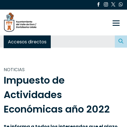
Toggle
Buscar:
Accesos directos
NOTICIAS
Impuesto de
Actividades
Económicas año 2022
Se informa a todos los interesados que el plazo