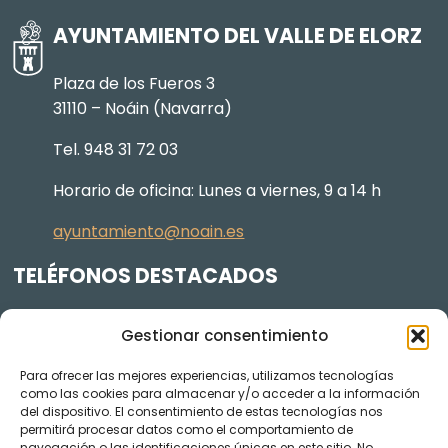
AYUNTAMIENTO DEL VALLE DE ELORZ
Plaza de los Fueros 3
31110 – Noáin (Navarra)
Tel. 948 31 72 03
Horario de oficina: Lunes a viernes, 9 a 14 h
ayuntamiento@noain.es
TELÉFONOS DESTACADOS
Policía Municipal
605 834 045
Gestionar consentimiento
Centro de salud
948 368 156
Para ofrecer las mejores experiencias, utilizamos tecnologías
Jardinería y Agenda Local 2030
948 074 848
como las cookies para almacenar y/o acceder a la información
TRANSPARENCIA
del dispositivo. El consentimiento de estas tecnologías nos
permitirá procesar datos como el comportamiento de
navegación o las identificaciones únicas en este sitio. No