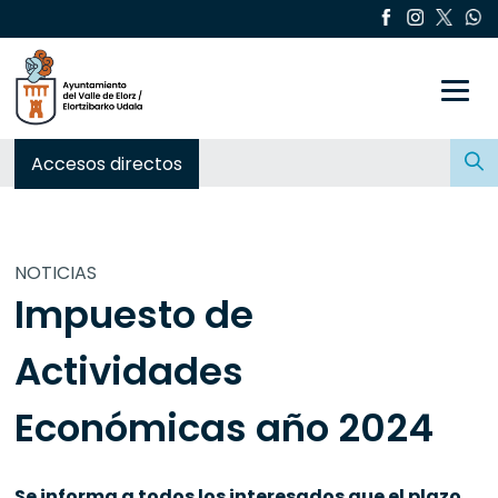
Toggle
Buscar:
Accesos directos
NOTICIAS
Impuesto de
Actividades
Económicas año 2024
Se informa a todos los interesados que el plazo