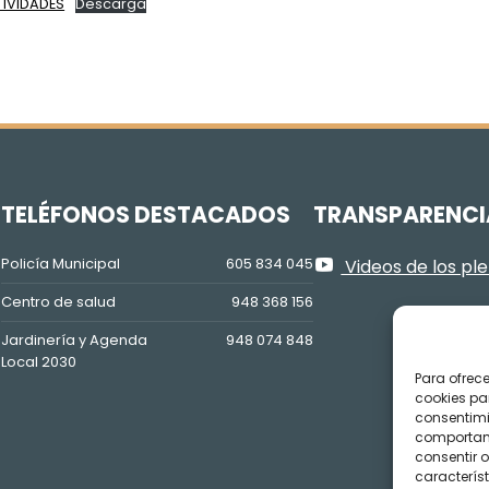
TIVIDADES
Descarga
Z
TELÉFONOS DESTACADOS
TRANSPARENCI
Policía Municipal
605 834 045
Videos de los pl
Centro de salud
948 368 156
Jardinería y Agenda
948 074 848
Local 2030
Para ofrec
cookies pa
consentimi
comportami
consentir o
característ