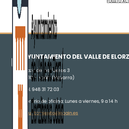
FOLLETO AC
AYUNTAMIENTO DEL VALLE DE ELOR
Plaza de los Fueros 3
31110 – Noáin (Navarra)
Tel. 948 31 72 03
Horario de oficina: Lunes a viernes, 9 a 14 h
ayuntamiento@noain.es