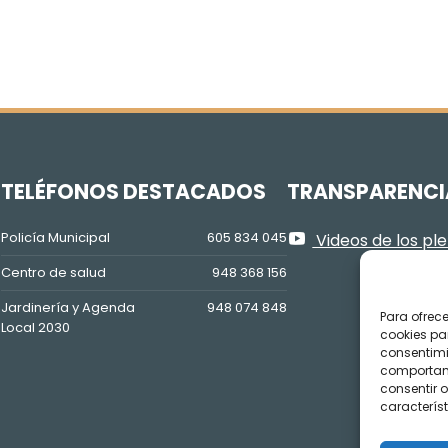
Z
TELÉFONOS DESTACADOS
TRANSPARENCI
Policía Municipal
605 834 045
Videos de los pl
Centro de salud
948 368 156
Jardinería y Agenda
948 074 848
Para ofrec
Local 2030
cookies pa
consentimi
comportami
consentir o
característ