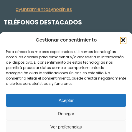
ayuntamiento@noain.es
TELÉFONOS DESTACADOS
Policía Municipal
605 834 045
Gestionar consentimiento
Centro de salud
948 368 156
Para ofrecer las mejores experiencias, utilizamos tecnologías
Jardinería y Agenda Local 2030
948 074 848
como las cookies para almacenar y/o acceder a la información
TRANSPARENCIA
del dispositivo. El consentimiento de estas tecnologías nos
permitirá procesar datos como el comportamiento de
navegación o las identificaciones únicas en este sitio. No
Videos de los plenos en YouTube
consentir o retirar el consentimiento, puede afectar negativamente
a ciertas características y funciones.
Aceptar
Denegar
Ver preferencias