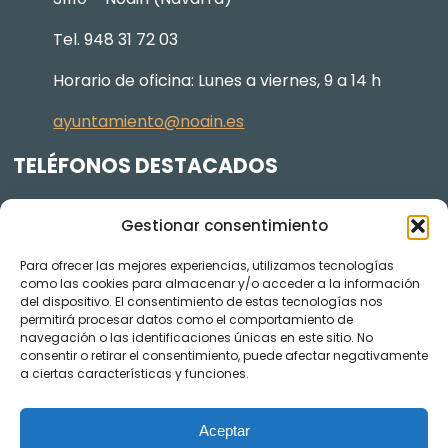
Tel. 948 31 72 03
Horario de oficina: Lunes a viernes, 9 a 14 h
ayuntamiento@noain.es
TELÉFONOS DESTACADOS
Policía Municipal
605 834 045
Gestionar consentimiento
Centro de salud
948 368 156
Para ofrecer las mejores experiencias, utilizamos tecnologías
Jardinería y Agenda Local 2030
948 074 848
como las cookies para almacenar y/o acceder a la información
TRANSPARENCIA
del dispositivo. El consentimiento de estas tecnologías nos
permitirá procesar datos como el comportamiento de
navegación o las identificaciones únicas en este sitio. No
Videos de los plenos en YouTube
consentir o retirar el consentimiento, puede afectar negativamente
a ciertas características y funciones.
Aceptar