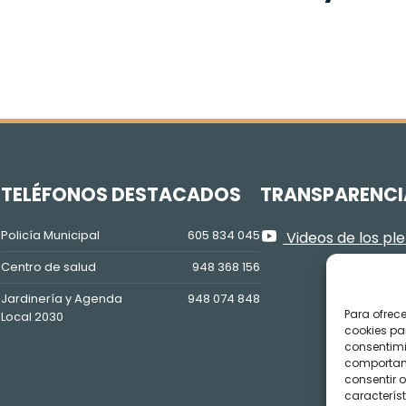
Z
TELÉFONOS DESTACADOS
TRANSPARENCI
Policía Municipal
605 834 045
Videos de los pl
Centro de salud
948 368 156
Jardinería y Agenda
948 074 848
Para ofrec
Local 2030
cookies pa
consentimi
comportami
consentir o
característ