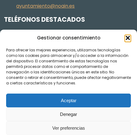
ayuntamiento@noain.es
TELÉFONOS DESTACADOS
Policía Municipal
605 834 045
Gestionar consentimiento
Centro de salud
948 368 156
Para ofrecer las mejores experiencias, utilizamos tecnologías
Jardinería y Agenda Local 2030
948 074 848
como las cookies para almacenar y/o acceder a la información
TRANSPARENCIA
del dispositivo. El consentimiento de estas tecnologías nos
permitirá procesar datos como el comportamiento de
navegación o las identificaciones únicas en este sitio. No
Videos de los plenos en YouTube
consentir o retirar el consentimiento, puede afectar negativamente
a ciertas características y funciones.
Aceptar
Denegar
Ver preferencias